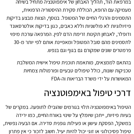
במרפאת הוד, תהליך האבחון של אימפוטנציה מתחיל בשיחה
מעמיקה עם הרופא, הכוללת סקירת ההיסטוריה הרפואית,
התסמינים והרגלי החיים של המטופל. בנוסף, הצוות מבצע בדיקות
פיזיולוגיות לא פולשניות וללא כאבים, כגון בדיקות אולטרסאונד
ודופלר, לאבחון תקינות זרימת הדם לפין. המרפאה עורכת מיפוי
לתסמינים מהם סובל המטופל ומאפיינת אותם לפי יותר מ-30
פרמטרים שונים שמקורם גם בגוף וגם בנפש.
בהתאם לממצאים, מותאמת תוכנית טיפול אישית המשלבת
טכניקות שונות, כולל טיפולים טבעיים ופורמולות צמחיות
המאושרות על ידי משרד הבריאות וה-FDA
דרכי טיפול באימפוטנציה
הטיפול באימפוטנציה תלוי בגורמים שהובילו לתופעה. במקרים של
בעיות פיזיות, ייתכן שיומלץ על שינוי באורח החיים, כמו ירידה
במשקל, הפסקת עישון או פעילות גופנית סדירה. אם הבעיה נפשית,
טיפול פסיכולוגי או זוגי יכול להיות יעיל. חשוב לזכור כי אין פתרון