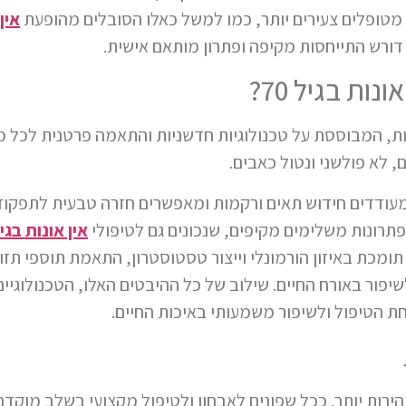
מטופלים צעירים יותר, כמו למשל כאלו הסובלים מהופעת
אין
ם דורש התייחסות מקיפה ופתרון מותאם אישית.
ת בגיל 70?
נות, המבוססת על טכנולוגיות חדשניות והתאמה פרטנית לכל מ
, לא פולשני ונטול כאבים.
עודדים חידוש תאים ורקמות ומאפשרים חזרה טבעית לתפקוד מ
תרונות משלימים מקיפים, שנכונים גם לטיפולי
אין אונות בגיל 
יעץ לכם על תזונה תומכת באיזון הורמונלי וייצור טסטוסטרון, התאמת תוספי 
שיפור באורח החיים. שילוב של כל ההיבטים האלו, הטכנולוגיים
ת הטיפול ולשיפור משמעותי באיכות החיים.
מאפשר תוצאות טובות ומהירות יותר. ככל שפונים לאבחון ולטיפול מקצועי בשלב מוק