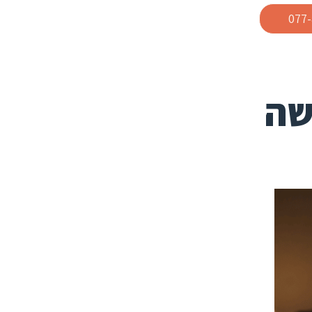
077
יעשה