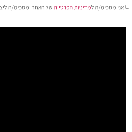
אני מסכימ/ה ל
מדיניות הפרטיות
של האתר ומסכימ/ה ליציר