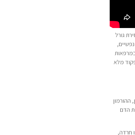
זירת גורל
נפשיים,
במרפאות
פקוד מלא
 ההורמון
מת הדם
 חרדה,