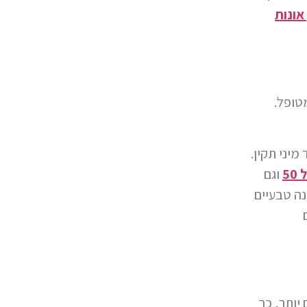
 אונות
טופל.
יני תקין.
50
וגם
תזונה טבעיים
דם יותר, כך